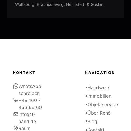
Wolfsburg, Braunschweig, Helmstedt & Goslar.
KONTAKT
NAVIGATION
WhatsApp
Handwerk
schreiben
Immobilien
+49 160 -
Objektservice
456 66 60
Über René
info@1-
hand.de
Blog
Raum
Kontakt