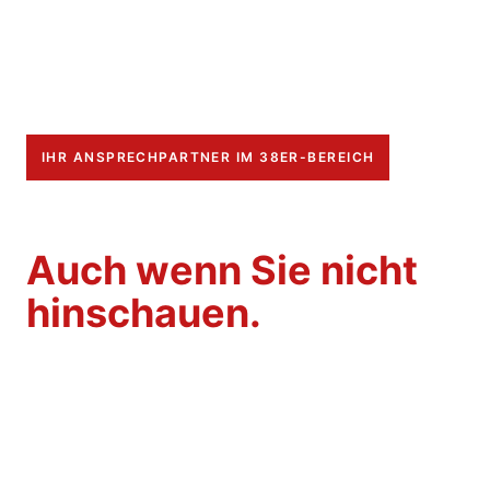
IHR ANSPRECHPARTNER IM 38ER-BEREICH
Ihre Immobilie läuft.
Auch wenn Sie nicht
hinschauen.
Technischer Objektservice, Hausmeisterdienste und
Winterdienst – ein Ansprechpartner für alles, was
rund um Ihr Objekt anfällt.