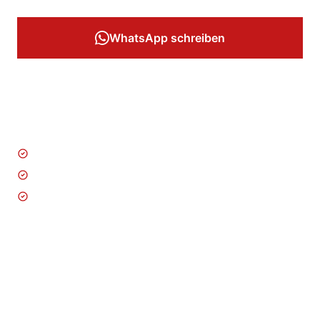
WhatsApp schreiben
Jetzt anrufen
Technische Objektbetreuung
Winterdienst & Grünpflege
Leerstandspflege & Kontrolle